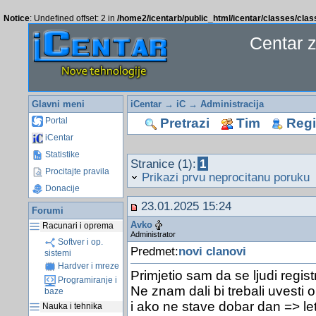
Notice
: Undefined offset: 2 in
/home2/icentarb/public_html/icentar/classes/cla
Centar 
Glavni meni
iCentar
→
iC
→
Administracija
Pretrazi
Tim
Regis
Portal
iCentar
Statistike
Stranice (1):
1
Procitajte pravila
Prikazi prvu neprocitanu poruku
Donacije
23.01.2025 15:24
Forumi
Avko
Racunari i oprema
Administrator
Softver i op.
Predmet:
novi clanovi
sistemi
Hardver i mreze
Primjetio sam da se ljudi registr
Programiranje i
Ne znam dali bi trebali uvest
baze
i ako ne stave dobar dan => le
Nauka i tehnika