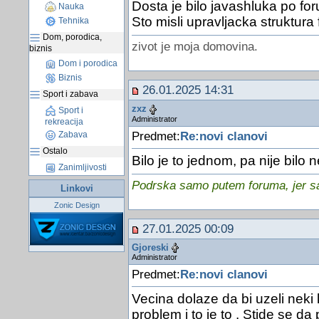
Dosta je bilo javashluka po for
Nauka
Sto misli upravljacka struktur
Tehnika
Dom, porodica,
zivot je moja domovina.
biznis
Dom i porodica
Biznis
26.01.2025 14:31
Sport i zabava
zxz
Sport i
Administrator
rekreacija
Predmet:
Re:novi clanovi
Zabava
Ostalo
Bilo je to jednom, pa nije bilo n
Zanimljivosti
Podrska samo putem foruma, jer sam
Linkovi
Zonic Design
27.01.2025 00:09
Gjoreski
Administrator
Predmet:
Re:novi clanovi
Vecina dolaze da bi uzeli neki k
problem i to je to . Stide se da