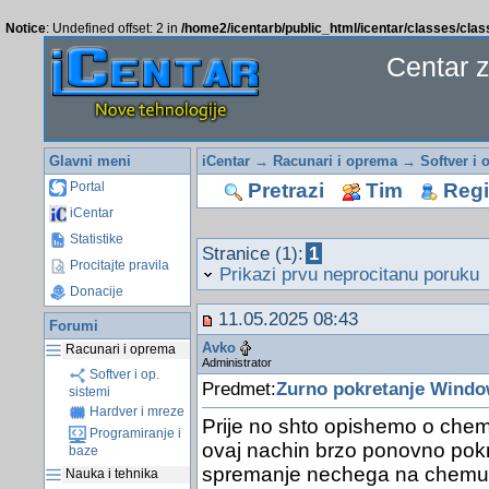
Notice
: Undefined offset: 2 in
/home2/icentarb/public_html/icentar/classes/cla
Centar 
Glavni meni
iCentar
→
Racunari i oprema
→
Softver i 
Pretrazi
Tim
Regis
Portal
iCentar
Statistike
Stranice (1):
1
Procitajte pravila
Prikazi prvu neprocitanu poruku
Donacije
11.05.2025 08:43
Forumi
Avko
Racunari i oprema
Administrator
Softver i op.
Predmet:
Zurno pokretanje Windows
sistemi
Hardver i mreze
Prije no shto opishemo o chem
Programiranje i
ovaj nachin brzo ponovno pokre
baze
spremanje nechega na chemu 
Nauka i tehnika