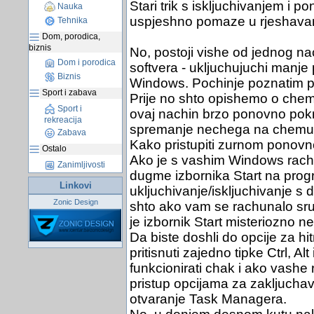
Stari trik s iskljuchivanjem i
Nauka
uspjeshno pomaze u rjeshavan
Tehnika
Dom, porodica,
biznis
No, postoji vishe od jednog n
Dom i porodica
softvera - ukljuchujuchi manje
Biznis
Windows. Pochinje poznatim pritis
Sport i zabava
Prije no shto opishemo o chem
Sport i
ovaj nachin brzo ponovno pokre
rekreacija
spremanje nechega na chemu 
Zabava
Kako pristupiti zurnom ponov
Ostalo
Ako je s vashim Windows rachu
Zanimljivosti
dugme izbornika Start na prog
Linkovi
ukljuchivanje/iskljuchivanje s 
Zonic Design
shto ako vam se rachunalo srush
je izbornik Start misteriozno n
Da biste doshli do opcije za h
pritisnuti zajedno tipke Ctrl, Al
funkcionirati chak i ako vashe 
pristup opcijama za zakljuchav
otvaranje Task Managera.