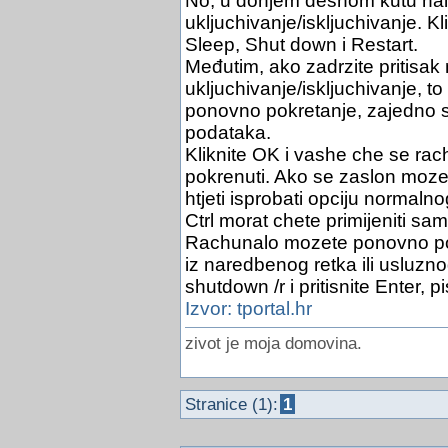
No, u donjem desnom kutu nal
ukljuchivanje/iskljuchivanje. Kl
Sleep, Shut down i Restart.
Međutim, ako zadrzite pritisak 
ukljuchivanje/iskljuchivanje, t
ponovno pokretanje, zajedno 
podataka.
Kliknite OK i vashe che se ra
pokrenuti. Ako se zaslon moze 
htjeti isprobati opciju normal
Ctrl morat chete primijeniti sa
Rachunalo mozete ponovno pokr
iz naredbenog retka ili usluz
shutdown /r i pritisnite Enter, p
Izvor: tportal.hr
zivot je moja domovina.
Stranice (1):
1