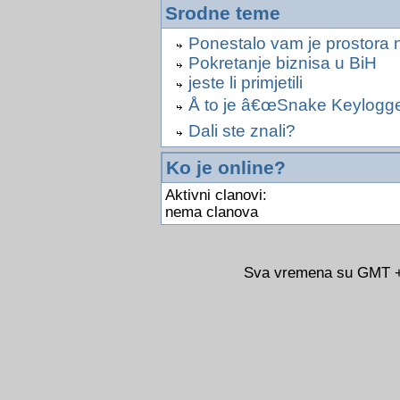
Srodne teme
Ponestalo vam je prostora na
Pokretanje biznisa u BiH
jeste li primjetili
Å to je â€œSnake Keyloggerâ
Dali ste znali?
Ko je online?
Aktivni clanovi:
nema clanova
Sva vremena su GMT +0