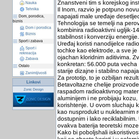
Znanstveni tim s korejskog in
Nauka
Il Inom, razvio je potpuno novu
Tehnika
napajati male uređaje desetlj
Dom, porodica,
biznis
Tehnologija se temelji na perov
Dom i porodica
kombinira radioaktivni ugljik-1
Biznis
stabilnost i konverziju energije.
Sport i zabava
Uređaj koristi nanodijelce radi
Sport i
tochke kao elektrode, a sve je
rekreacija
ojachan kloridnim aditivima. Zv
Zabava
konkretan: 56.000 puta vecha p
Ostalo
starije dizajne i stabilno napa
Zanimljivosti
Za prototip, to je ozbiljan rezult
Linkovi
Betavoltazne chelije proizvode 
Zonic Design
raspadom radioaktivnog materij
aluminijem i ne probijaju kozu,
korishtenje. U ovom sluchaju kor
kao nusprodukt u nuklearnim rea
dostupnim i lako reciklabilnim
ovakva baterija teoretski moze 
Kako bi poboljshali iskoristivost,