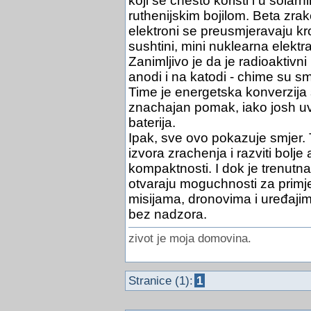
koji se chesto koristi i u solar
ruthenijskim bojilom. Beta zrak
elektroni se preusmjeravaju kroz
sushtini, mini nuklearna elektra
Zanimljivo je da je radioaktivni 
anodi i na katodi - chime su s
Time je energetska konverzija 
znachajan pomak, iako josh uvij
baterija.
Ipak, sve ovo pokazuje smjer. 
izvora zrachenja i razviti bolj
kompaktnosti. I dok je trenutn
otvaraju moguchnosti za prim
misijama, dronovima i uređajim
bez nadzora.
zivot je moja domovina.
Stranice (1):
1