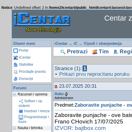
Notice
: Undefined offset: 2 in
/home2/icentarb/public_html/icentar/classes/cla
Centar 
Glavni meni
iCentar
→
iC
→
Vijesti i obavjestenja
Pretrazi
Tim
Regis
Portal
iCentar
Statistike
Stranice (1):
1
Procitajte pravila
Prikazi prvu neprocitanu poruku
Donacije
23.07.2025 20:31
Forumi
Avko
Racunari i oprema
Administrator
Softver i op.
Predmet:
Zaboravite punjache - ov
sistemi
Hardver i mreze
Zaboravite punjache - ove bate
Programiranje i
Frano CHovich 17/07/2025
baze
IZVOR: bajtbox.com
Nauka i tehnika