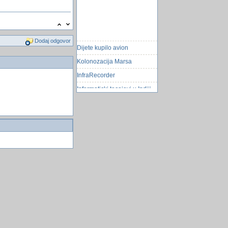
Dodaj odgovor
Dijete kupilo avion
Kolonozacija Marsa
InfraRecorder
Informaticki tecajevi u Indiji
who is on my wifi
Zvjerka na testiranju
MSCOMM32 Win10 64Bit
vba excel gif slika na formi
Unable to create an mde
database
psovke i dali ih konzumirate
Krizaljka
WhatsApp krada podataka
tremol 260F fiskalni printer i
ubuntu/linux