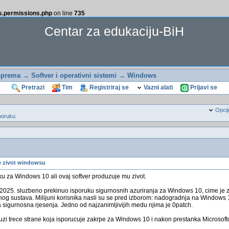
ss.permissions.php
on line
735
Centar za edukaciju-BiH
oprema
→
Softver i operativni sistemi
→
Windows
Pretrazi
Tim
Registriraj se
Vazni alati
Prijavi se
Opcij
poruku
 zivot windowsu
ku za Windows 10 ali ovaj softver produzuje mu zivot.
a 2025. sluzbeno prekinuo isporuku sigurnosnih azuriranja za Windows 10, cime je 
ivnog sustava. Milijuni korisnika nasli su se pred izborom: nadogradnja na Windows 1
a sigurnosna rjesenja. Jedno od najzanimljivijih medu njima je 0patch.
luzi trece strane koja isporucuje zakrpe za Windows 10 i nakon prestanka Microsof