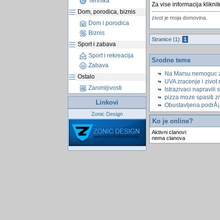
Tehnika
Za vise informacija klikni
Dom, porodica, biznis
zivot je moja domovina.
Dom i porodica
Biznis
Stranice (1):
1
Sport i zabava
Sport i rekreacija
Srodne teme
Zabava
Na Marsu nemoguc z
Ostalo
UVA zracenje i zivot 
Zanimljivosti
Istrazivaci napravili s
pizza moze spasiti zi
Linkovi
Obustavljena podrÅ
Zonic Design
Ko je online?
Aktivni clanovi:
nema clanova