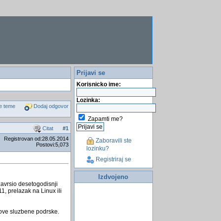
Prijavi se
Korisnicko ime:
Lozinka:
e teme
Dodaj odgovor
Zapamti me?
Citat
#
1
Registrovan od:28.05.2014
Zaboravili ste
Postovi:5,073
lozinku?
Registriraj se
Izdvojeno
zavrsio desetogodisnji
1, prelazak na Linux ili
tove sluzbene podrske.