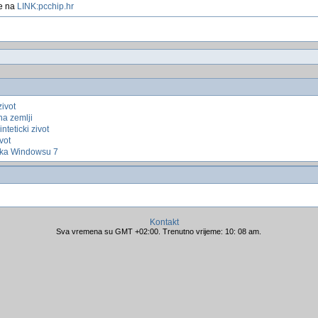
te na
LINK:pcchip.hr
ivot
na zemlji
inteticki zivot
vot
¡ka Windowsu 7
Kontakt
Sva vremena su GMT +02:00. Trenutno vrijeme: 10: 08 am.