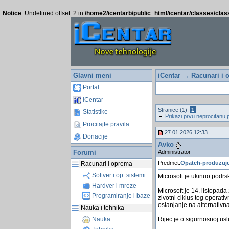
Notice
: Undefined offset: 2 in
/home2/icentarb/public_html/icentar/classes/cla
Glavni meni
iCentar
→
Racunari i 
Portal
iCentar
Stranice (1):
1
Statistike
Prikazi prvu neprocitanu 
Procitajte pravila
27.01.2026 12:33
Donacije
Avko
Administrator
Forumi
Predmet:
Opatch-produzuje
Racunari i oprema
Softver i op. sistemi
Microsoft je ukinuo podrs
Hardver i mreze
Microsoft je 14. listopad
Programiranje i baze
zivotni ciklus tog operat
oslanjanje na alternativn
Nauka i tehnika
Rijec je o sigurnosnoj us
Nauka