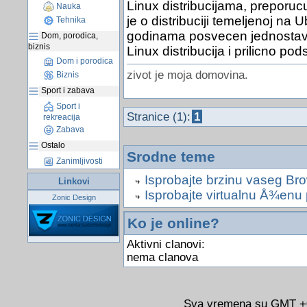
Linux distribucijama, preporu
Nauka
je o distribuciji temeljenoj na
Tehnika
godinama posvecen jednostavnos
Dom, porodica,
biznis
Linux distribucija i prilicno p
Dom i porodica
zivot je moja domovina.
Biznis
Sport i zabava
Sport i
Stranice (1):
1
rekreacija
Zabava
Ostalo
Srodne teme
Zanimljivosti
Isprobajte brzinu vaseg Br
Linkovi
Isprobajte virtualnu Å¾enu 
Zonic Design
Ko je online?
Aktivni clanovi:
nema clanova
Sva vremena su GMT +02