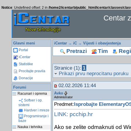
Notice
: Undefined offset: 2 in
/home2/icentarb/public_html/icentar/classes/cla
Centar 
Glavni meni
iCentar
→
iC
→
Vijesti i obavjestenja
Pretrazi
Tim
Regis
Portal
iCentar
Statistike
Stranice (1):
1
Procitajte pravila
Prikazi prvu neprocitanu poruku
Donacije
02.02.2026 11:44
Forumi
Avko
Racunari i oprema
Administrator
Softver i op.
Predmet:
Isprobajte ElementaryO
sistemi
Hardver i mreze
LINK: pcchip.hr
Programiranje i
baze
Ako se zelite odmaknuti od Win
Nauka i tehnika