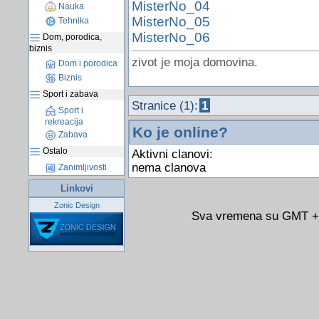
MisterNo_04
Nauka
MisterNo_05
Tehnika
MisterNo_06
Dom, porodica,
biznis
zivot je moja domovina.
Dom i porodica
Biznis
Sport i zabava
Stranice (1):
1
Sport i
rekreacija
Ko je online?
Zabava
Ostalo
Aktivni clanovi:
nema clanova
Zanimljivosti
Linkovi
Zonic Design
Sva vremena su GMT +02