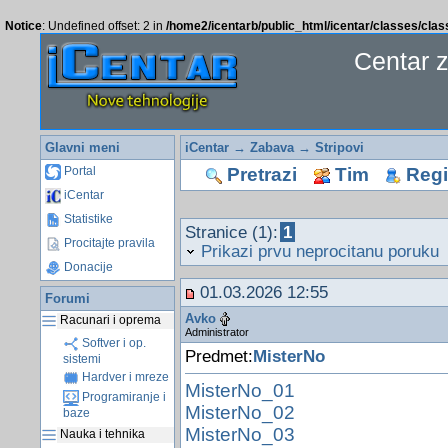
Notice
: Undefined offset: 2 in
/home2/icentarb/public_html/icentar/classes/cla
Centar 
Glavni meni
iCentar
→
Zabava
→
Stripovi
Pretrazi
Tim
Regis
Portal
iCentar
Statistike
Stranice (1):
1
Procitajte pravila
Prikazi prvu neprocitanu poruku
Donacije
01.03.2026 12:55
Forumi
Avko
Racunari i oprema
Administrator
Softver i op.
Predmet:
MisterNo
sistemi
Hardver i mreze
MisterNo_01
Programiranje i
MisterNo_02
baze
MisterNo_03
Nauka i tehnika