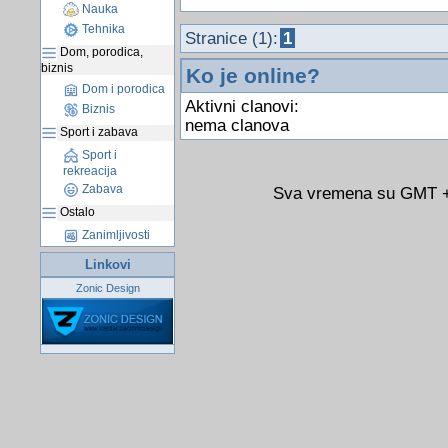
Nauka
Tehnika
Stranice (1):
1
Dom, porodica,
biznis
Ko je online?
Dom i porodica
Aktivni clanovi:
Biznis
nema clanova
Sport i zabava
Sport i
rekreacija
Zabava
Sva vremena su GMT +0
Ostalo
Zanimljivosti
Linkovi
Zonic Design