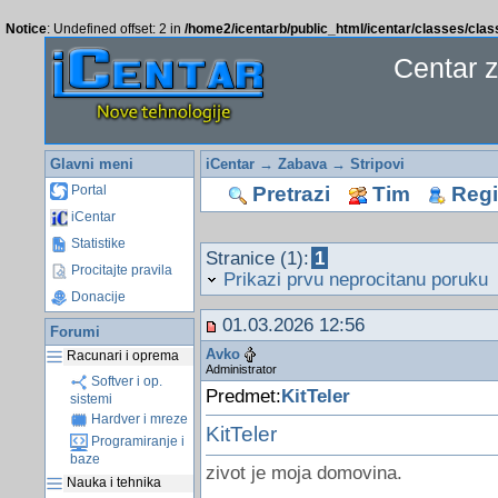
Notice
: Undefined offset: 2 in
/home2/icentarb/public_html/icentar/classes/cla
Centar 
Glavni meni
iCentar
→
Zabava
→
Stripovi
Pretrazi
Tim
Regis
Portal
iCentar
Statistike
Stranice (1):
1
Procitajte pravila
Prikazi prvu neprocitanu poruku
Donacije
01.03.2026 12:56
Forumi
Avko
Racunari i oprema
Administrator
Softver i op.
Predmet:
KitTeler
sistemi
Hardver i mreze
KitTeler
Programiranje i
baze
zivot je moja domovina.
Nauka i tehnika