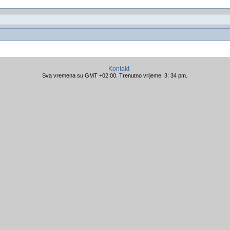
Kontakt
Sva vremena su GMT +02:00. Trenutno vrijeme: 3: 34 pm.