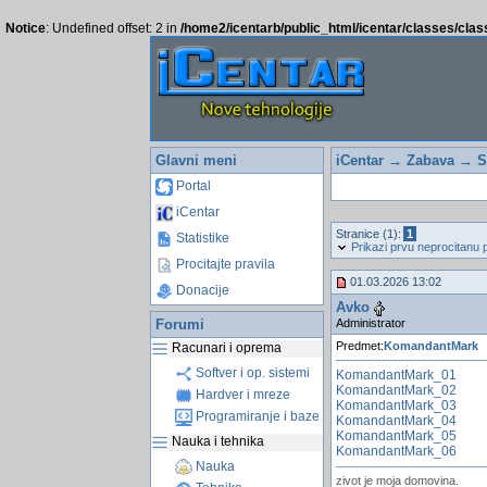
Notice
: Undefined offset: 2 in
/home2/icentarb/public_html/icentar/classes/cla
Glavni meni
iCentar
→
Zabava
→
S
Portal
iCentar
Stranice (1):
1
Statistike
Prikazi prvu neprocitanu 
Procitajte pravila
01.03.2026 13:02
Donacije
Avko
Administrator
Forumi
Predmet:
KomandantMark
Racunari i oprema
Softver i op. sistemi
KomandantMark_01
KomandantMark_02
Hardver i mreze
KomandantMark_03
Programiranje i baze
KomandantMark_04
KomandantMark_05
Nauka i tehnika
KomandantMark_06
Nauka
zivot je moja domovina.