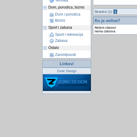
Tehnika
Dom, porodica, biznis
Stranice (1):
1
Dom i porodica
Ko je online?
Biznis
Sport i zabava
Aktivni clanovi:
nema clanova
Sport i rekreacija
Zabava
Ostalo
Zanimljivosti
Linkovi
Zonic Design