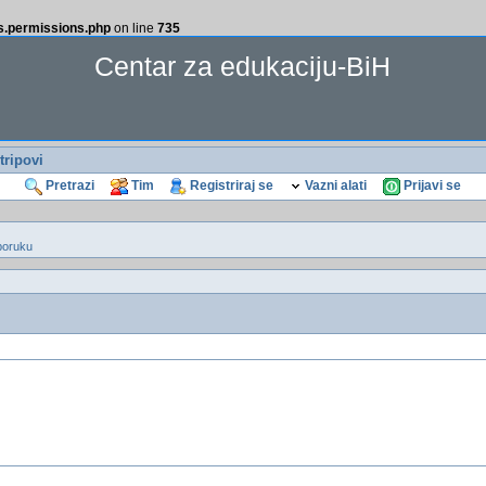
ss.permissions.php
on line
735
Centar za edukaciju-BiH
tripovi
Pretrazi
Tim
Registriraj se
Vazni alati
Prijavi se
poruku