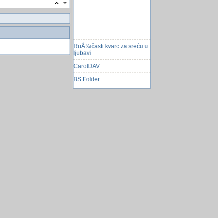
RuÅ¾ičasti kvarc za sreću u
ljubavi
CarotDAV
BS Folder
Kako pojacati signal na
mobitelu
Daljinski upravljač kao
produkt lijenosti
Nisam to ja, to je deepfakes
DuckDuckGo mobilni
browser
Umjetna inteligencija dolazi
Top aktivne teme
Avganistan:Ubijeno osmoro
dece
My SQL Server pristap preku
internet