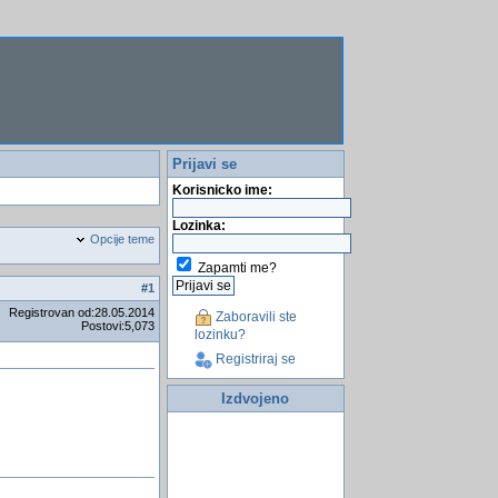
Prijavi se
Korisnicko ime:
Lozinka:
Opcije teme
Zapamti me?
#
1
Registrovan od:28.05.2014
Zaboravili ste
Postovi:5,073
lozinku?
Registriraj se
Izdvojeno