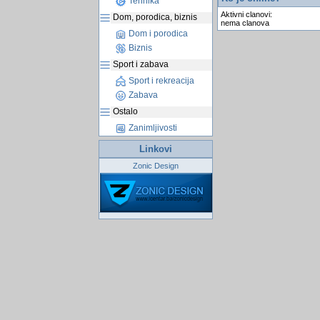
Tehnika
Aktivni clanovi:
Dom, porodica, biznis
nema clanova
Dom i porodica
Biznis
Sport i zabava
Sport i rekreacija
Zabava
Ostalo
Zanimljivosti
Linkovi
Zonic Design