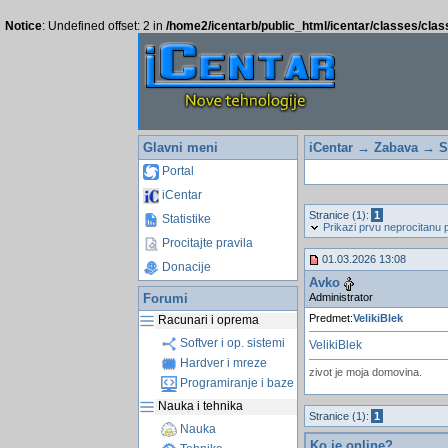
Notice
: Undefined offset: 2 in
/home2/icentarb/public_html/icentar/classes/cla
Glavni meni
iCentar
→
Zabava
→
S
Portal
iCentar
Stranice (1):
1
Statistike
Prikazi prvu neprocitanu 
Procitajte pravila
01.03.2026 13:08
Donacije
Avko
Administrator
Forumi
Predmet:
VelikiBlek
Racunari i oprema
Softver i op. sistemi
VelikiBlek
Hardver i mreze
zivot je moja domovina.
Programiranje i baze
Nauka i tehnika
Stranice (1):
1
Nauka
Ko je online?