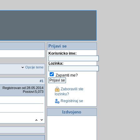
Prijavi se
Korisnicko ime:
Lozinka:
Opcije teme
Zapamti me?
#
1
Registrovan od:28.05.2014
Zaboravili ste
Postovi:5,073
lozinku?
Registriraj se
Izdvojeno