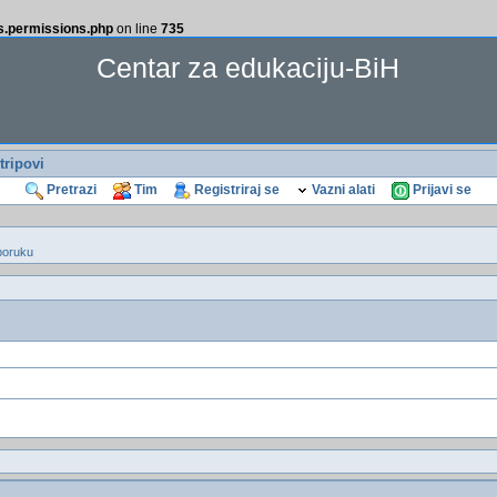
ss.permissions.php
on line
735
Centar za edukaciju-BiH
tripovi
Pretrazi
Tim
Registriraj se
Vazni alati
Prijavi se
poruku