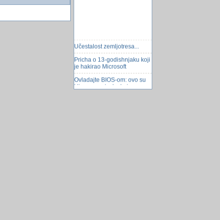
Učestalost zemljotresa...
Pricha o 13-godishnjaku koji
je hakirao Microsoft
Ovladajte BIOS-om: ovo su
kljucne postavke koje
ubrzavaju i stabiliziraju v...
malena pomoć u accessu za
skladiÅ¡te
Neograničeno skladiÅ¡tenje
podataka
Panika u svemiru
Brisanje praznog reda u
Excelu
Pocelo trgovanje vodom na
Wall Street-u
Naj jači smartfon na svijetu
povuklo licni meni u u donji
desni ćoÅ¡ak