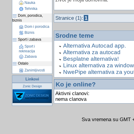
Nauka
Tehnika
Dom, porodica,
Stranice (1):
1
biznis
Dom i porodica
Biznis
Srodne teme
Sport i zabava
Alternativa Autocad app.
Sport i
rekreacija
Alternativa za autocad
Zabava
Besplatne alternativa!
Ostalo
Linux alternativa za windo
Zanimljivosti
NwePipe alternativa za you
Linkovi
Ko je online?
Zonic Design
Aktivni clanovi:
nema clanova
Sva vremena su GMT +0