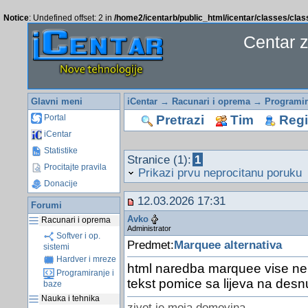
Notice
: Undefined offset: 2 in
/home2/icentarb/public_html/icentar/classes/cla
Centar 
Glavni meni
iCentar
→
Racunari i oprema
→
Programir
Pretrazi
Tim
Regis
Portal
iCentar
Statistike
Stranice (1):
1
Procitajte pravila
Prikazi prvu neprocitanu poruku
Donacije
12.03.2026 17:31
Forumi
Avko
Racunari i oprema
Administrator
Softver i op.
Predmet:
Marquee alternativa
sistemi
Hardver i mreze
html naredba marquee vise ne ra
Programiranje i
tekst pomice sa lijeva na desn
baze
Nauka i tehnika
zivot je moja domovina.