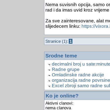
Nema suvisnih opcija, samo ono
rad i da imas uvid kroz vrijeme 
Za sve zainteresovane, alat moz
slijedecem linku:
https://vixora.
Stranice (1):
1
Srodne teme
decimalni broj u sate:minu
Radne grupe
Omladinske radne akcije
organizacija radne povrsin
Excel zbroji samo radne su
Ko je online?
Aktivni clanovi:
nema clanova