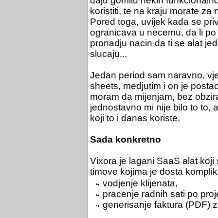
daju gomilu nekih funkcionalnost
koristiti, te na kraju morate za 
Pored toga, uvijek kada se priv
ogranicava u necemu, da li po b
pronadju nacin da ti se alat je
slucaju...
Jedan period sam naravno, vjeru
sheets, medjutim i on je postao 
moram da mijenjam, bez obzira 
jednostavno mi nije bilo to to
koji to i danas koriste.
Sada konkretno
Vixora je lagani SaaS alat koji
timove kojima je dosta komplik
vodjenje klijenata,
pracenje radnih sati po proj
generisanje faktura (PDF) z