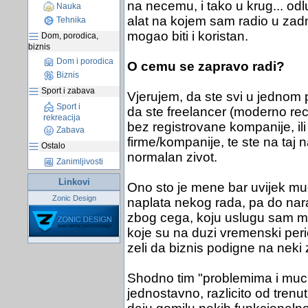
na necemu, i tako u krug... od
Nauka
alat na kojem sam radio u zad
Tehnika
mogao biti i koristan.
Dom, porodica,
biznis
Dom i porodica
O cemu se zapravo radi?
Biznis
Sport i zabava
Vjerujem, da ste svi u jednom per
Sport i
da ste freelancer (moderno rec
rekreacija
bez registrovane kompanije, i
Zabava
firme/kompanije, te ste na taj 
Ostalo
normalan zivot.
Zanimljivosti
Linkovi
Ono sto je mene bar uvijek muci
Zonic Design
naplata nekog rada, pa do nara
zbog cega, koju uslugu sam mu 
koje su na duzi vremenski per
zeli da biznis podigne na neki 
Shodno tim "problemima i muci"
jednostavno, razlicito od trenut