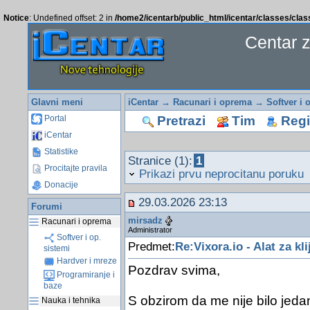
Notice
: Undefined offset: 2 in
/home2/icentarb/public_html/icentar/classes/cla
Centar 
Glavni meni
iCentar
→
Racunari i oprema
→
Softver i 
Pretrazi
Tim
Regis
Portal
iCentar
Statistike
Stranice (1):
1
Procitajte pravila
Prikazi prvu neprocitanu poruku
Donacije
29.03.2026 23:13
Forumi
mirsadz
Racunari i oprema
Administrator
Softver i op.
Predmet:
Re:Vixora.io - Alat za kli
sistemi
Hardver i mreze
Pozdrav svima,
Programiranje i
baze
S obzirom da me nije bilo jeda
Nauka i tehnika