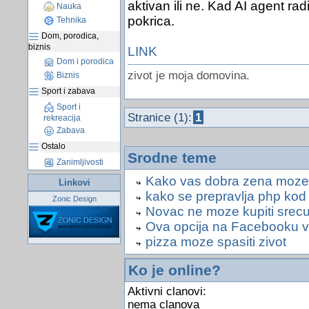
aktivan ili ne. Kad AI agent ra
Nauka
pokrica.
Tehnika
Dom, porodica,
biznis
LINK
Dom i porodica
zivot je moja domovina.
Biznis
Sport i zabava
Sport i
Stranice (1):
1
rekreacija
Zabava
Ostalo
Srodne teme
Zanimljivosti
Kako vas dobra zena moze n
Linkovi
kako se prepravlja php kod d
Zonic Design
Novac ne moze kupiti srec
Ova opcija na Facebooku v
pizza moze spasiti zivot
Ko je online?
Aktivni clanovi:
nema clanova