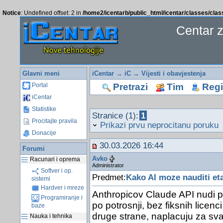
Notice
: Undefined offset: 2 in
/home2/icentarb/public_html/icentar/classes/cla
Centar 
Glavni meni
iCentar
→
iC
→
Vijesti i obavjestenja
Pretrazi
Tim
Regis
Portal
iCentar
Statistike
Stranice (1):
1
Procitajte pravila
Prikazi prvu neprocitanu poruku
Donacije
30.03.2026 16:44
Forumi
Avko
Racunari i oprema
Administrator
Softver i op.
Predmet:
Kako AI moze nauditi et
sistemi
Hardver i mreze
Anthropicov Claude API nudi p
Programiranje i
po potrosnji, bez fiksnih licenc
baze
druge strane, naplacuju za sva
Nauka i tehnika