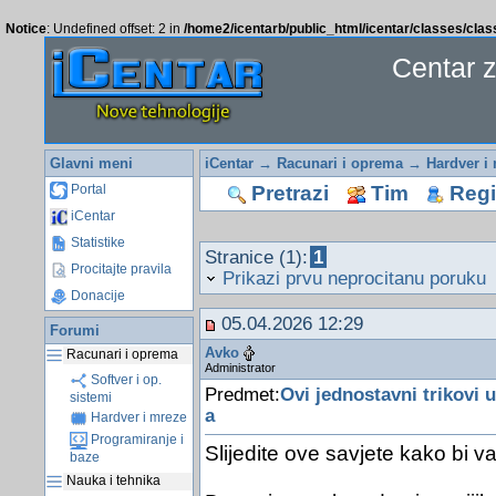
Notice
: Undefined offset: 2 in
/home2/icentarb/public_html/icentar/classes/cla
Centar 
Glavni meni
iCentar
→
Racunari i oprema
→
Hardver i
Pretrazi
Tim
Regis
Portal
iCentar
Statistike
Stranice (1):
1
Procitajte pravila
Prikazi prvu neprocitanu poruku
Donacije
05.04.2026 12:29
Forumi
Avko
Racunari i oprema
Administrator
Softver i op.
Predmet:
Ovi jednostavni trikovi 
sistemi
a
Hardver i mreze
Programiranje i
Slijedite ove savjete kako bi v
baze
Nauka i tehnika