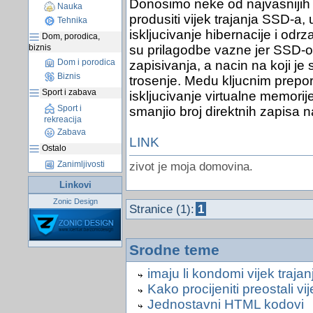
Donosimo neke od najvasnijih
Nauka
produsiti vijek trajanja SSD-a, 
Tehnika
iskljucivanje hibernacije i od
Dom, porodica,
biznis
su prilagodbe vazne jer SSD-ov
Dom i porodica
zapisivanja, a nacin na koji je
Biznis
trosenje. Medu kljucnim prepor
Sport i zabava
iskljucivanje virtualne memorij
Sport i
smanjio broj direktnih zapisa n
rekreacija
Zabava
LINK
Ostalo
Zanimljivosti
zivot je moja domovina.
Linkovi
Zonic Design
Stranice (1):
1
Srodne teme
imaju li kondomi vijek trajan
Kako procijeniti preostali v
Jednostavni HTML kodovi