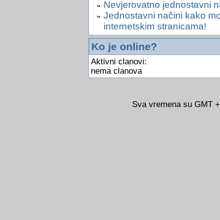
Nevjerovatno jednostavni nač
Jednostavni načini kako moÅ
internetskim stranicama!
Ko je online?
Aktivni clanovi:
nema clanova
Sva vremena su GMT +02