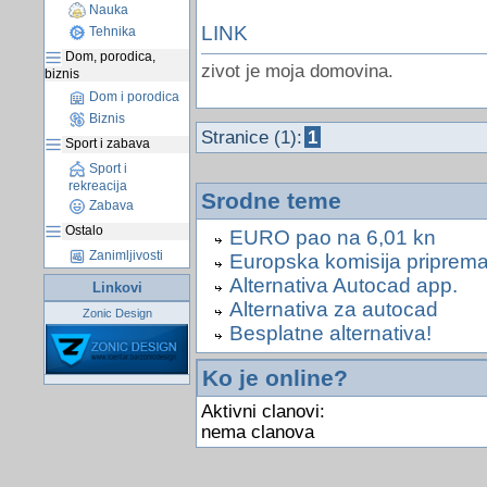
Nauka
LINK
Tehnika
Dom, porodica,
zivot je moja domovina.
biznis
Dom i porodica
Biznis
Stranice (1):
1
Sport i zabava
Sport i
rekreacija
Srodne teme
Zabava
Ostalo
EURO pao na 6,01 kn
Zanimljivosti
Europska komisija priprem
Alternativa Autocad app.
Linkovi
Alternativa za autocad
Zonic Design
Besplatne alternativa!
Ko je online?
Aktivni clanovi:
nema clanova