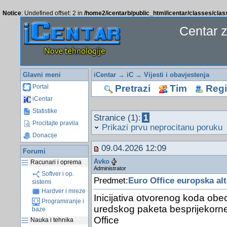
Notice
: Undefined offset: 2 in
/home2/icentarb/public_html/icentar/classes/cla
Centar 
Glavni meni
iCentar
→
iC
→
Vijesti i obavjestenja
Pretrazi
Tim
Regis
Portal
iCentar
Statistike
Stranice (1):
1
Procitajte pravila
Prikazi prvu neprocitanu poruku
Donacije
09.04.2026 12:09
Forumi
Avko
Racunari i oprema
Administrator
Softver i op.
Predmet:
Euro Office europska alt
sistemi
Hardver i mreze
Inicijativa otvorenog koda obe
Programiranje i
uredskog paketa besprijekorn
baze
Office
Nauka i tehnika