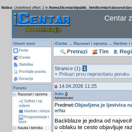
Notice
: Undefined offset: 2 in
/home2/icentarb/public_html/icentar/classes/cla
Centar 
Glavni meni
iCentar
→
Racunari i oprema
→
Hardver i
Pretrazi
Tim
Regis
Portal
iCentar
Statistike
Stranice (1):
1
Procitajte pravila
Prikazi prvu neprocitanu poruku
Donacije
14.04.2026 11:25
Forumi
Avko
Racunari i oprema
Administrator
Softver i op.
Predmet:
Objavljena je ljestvica 
sistemi
vrhu
Hardver i mreze
Programiranje i
Backblaze je jedna od najvecih
baze
u oblaku te cesto objavljuje raz
Nauka i tehnika