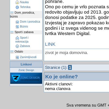
pohrane.
Nauka
Ono po cemu je vrlo poznata su
Tehnika
redovito objavljuju od 2013. go
Dom, porodica,
biznis
donosi podatke za 2025. godi
Dom i porodica
Izvjestaj je zapravo pokazao ko
Biznis
godini i iz svega videnog se mo
Sport i zabava
tvrtka Western Digital.
Sport i
rekreacija
LINK
Zabava
Ostalo
zivot je moja domovina.
Zanimljivosti
Linkovi
Stranice (1):
1
Zonic Design
Ko je online?
Aktivni clanovi:
nema clanova
Sva vremena su GMT +0