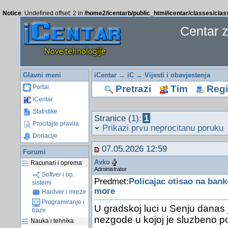
Notice
: Undefined offset: 2 in
/home2/icentarb/public_html/icentar/classes/cla
Centar 
Glavni meni
iCentar
→
iC
→
Vijesti i obavjestenja
Pretrazi
Tim
Regis
Portal
iCentar
Statistike
Stranice (1):
1
Procitajte pravila
Prikazi prvu neprocitanu poruku
Donacije
07.05.2026 12:59
Forumi
Avko
Racunari i oprema
Administrator
Softver i op.
Predmet:
Policajac otisao na ban
sistemi
more
Hardver i mreze
Programiranje i
U gradskoj luci u Senju danas
baze
nezgode u kojoj je sluzbeno pol
Nauka i tehnika