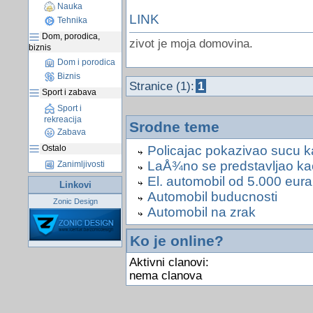
Nauka
LINK
Tehnika
Dom, porodica,
zivot je moja domovina.
biznis
Dom i porodica
Biznis
Stranice (1):
1
Sport i zabava
Sport i
rekreacija
Srodne teme
Zabava
Ostalo
Policajac pokazivao sucu k
LaÅ¾no se predstavljao kao 
Zanimljivosti
El. automobil od 5.000 eura
Linkovi
Automobil buducnosti
Zonic Design
Automobil na zrak
Ko je online?
Aktivni clanovi:
nema clanova