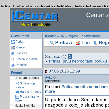
Notice
: Undefined offset: 2 in
/home2/icentarb/public_html/icentar/classes/cla
Centar 
Glavni meni
iCentar
→
iC
→
Vijesti i obavjestenja
Pretrazi
Tim
Regis
Portal
iCentar
Statistike
Stranice (1):
1
Procitajte pravila
Prikazi prvu neprocitanu poruku
Donacije
07.05.2026 12:59
Forumi
Avko
Racunari i oprema
Administrator
Softver i op.
Predmet:
Policajac otisao na ban
sistemi
more
Hardver i mreze
Programiranje i
U gradskoj luci u Senju danas
baze
nezgode u kojoj je sluzbeno pol
Nauka i tehnika