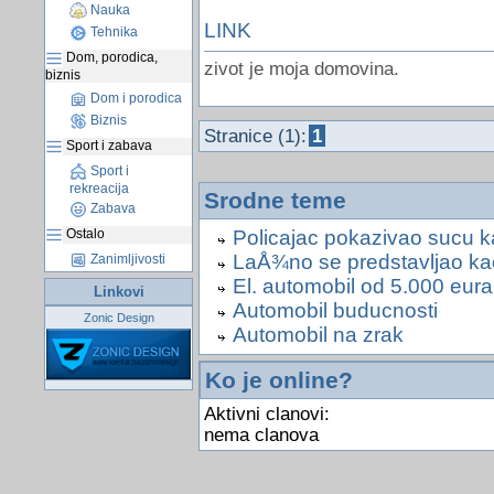
Nauka
LINK
Tehnika
Dom, porodica,
zivot je moja domovina.
biznis
Dom i porodica
Biznis
Stranice (1):
1
Sport i zabava
Sport i
rekreacija
Srodne teme
Zabava
Ostalo
Policajac pokazivao sucu k
LaÅ¾no se predstavljao kao 
Zanimljivosti
El. automobil od 5.000 eura
Linkovi
Automobil buducnosti
Zonic Design
Automobil na zrak
Ko je online?
Aktivni clanovi:
nema clanova