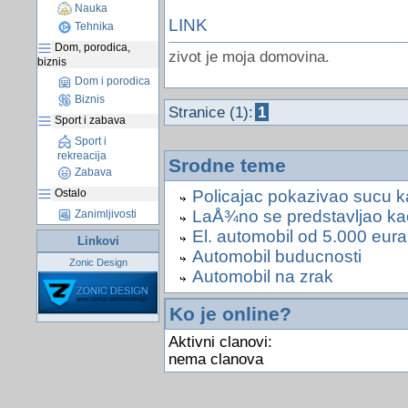
Nauka
LINK
Tehnika
Dom, porodica,
zivot je moja domovina.
biznis
Dom i porodica
Biznis
Stranice (1):
1
Sport i zabava
Sport i
rekreacija
Srodne teme
Zabava
Ostalo
Policajac pokazivao sucu k
LaÅ¾no se predstavljao kao 
Zanimljivosti
El. automobil od 5.000 eura
Linkovi
Automobil buducnosti
Zonic Design
Automobil na zrak
Ko je online?
Aktivni clanovi:
nema clanova