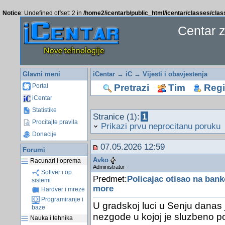
Notice
: Undefined offset: 2 in
/home2/icentarb/public_html/icentar/classes/cla
Centar 
Glavni meni
iCentar
→
iC
→
Vijesti i obavjestenja
Pretrazi
Tim
Regis
Portal
iCentar
Statistike
Stranice (1):
1
Procitajte pravila
Prikazi prvu neprocitanu poruku
Donacije
07.05.2026 12:59
Forumi
Avko
Racunari i oprema
Administrator
Softver i op.
Predmet:
Policajac otisao na ban
sistemi
more
Hardver i mreze
Programiranje i
U gradskoj luci u Senju danas
baze
nezgode u kojoj je sluzbeno pol
Nauka i tehnika