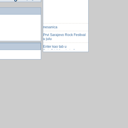
nesanica
Prvi Sarajevo Rock Festival
u julu
Enter kao tab u
DataGridView kako?
10 Uredski stvari koje bi
trebali imati
HTC One â€“ zavjesa je pala
Ubijanje nenaoruÅ¾anih
Afganistanaca
Opet potres u Turskoj
Topljenje leda na Antarktiku i
Grenlandu
Antarktika postaje sve
zelenija
Namirnice.ba
platili cjepivo a dobili