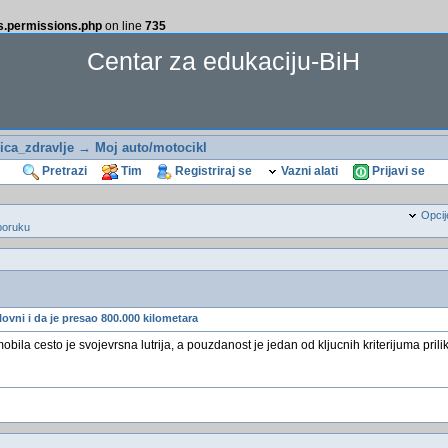
ss.permissions.php
on line
735
Centar za edukaciju-BiH
ca_zdravlje
→
Moj auto/motocikl
Pretrazi
Tim
Registriraj se
Vazni alati
Prijavi se
Opcij
poruku
ovni i da je presao 800.000 kilometara
ila cesto je svojevrsna lutrija, a pouzdanost je jedan od kljucnih kriterijuma prili