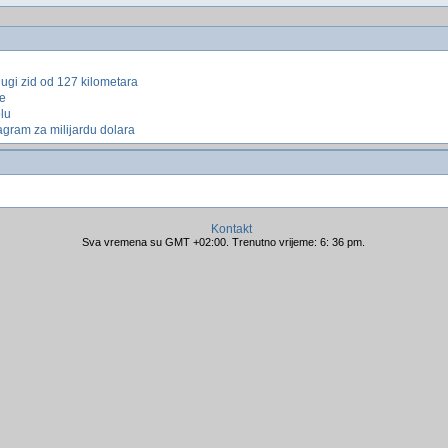
Dugi zid od 127 kilometara
pe
lu
gram za milijardu dolara
Kontakt
Sva vremena su GMT +02:00. Trenutno vrijeme: 6: 36 pm.