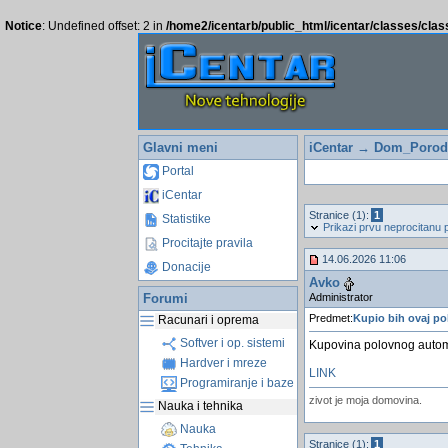
Notice
: Undefined offset: 2 in
/home2/icentarb/public_html/icentar/classes/cla
Glavni meni
iCentar
→
Dom_Porodi
Portal
iCentar
Stranice (1):
1
Statistike
Prikazi prvu neprocitanu 
Procitajte pravila
14.06.2026 11:06
Donacije
Avko
Administrator
Forumi
Predmet:
Kupio bih ovaj pol
Racunari i oprema
Softver i op. sistemi
Kupovina polovnog automob
Hardver i mreze
LINK
Programiranje i baze
zivot je moja domovina.
Nauka i tehnika
Nauka
Stranice (1):
1