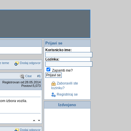
Prijavi se
Korisnicko ime:
Lozinka:
e teme
Dodaj odgovor
Zapamti me?
Citat
#
1
Registrovan od:28.05.2014
Zaboravili ste
Postovi:5,073
lozinku?
Registriraj se
kom izbora vozila.
Izdvojeno
Dodaj odgovor