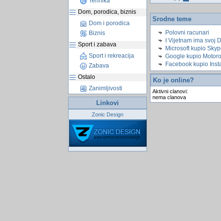
Tehnika
Dom, porodica, biznis
Srodne teme
Dom i porodica
Polovni racunari
Biznis
I Vijetnam ima svoj 
Sport i zabava
Microsoft kupio Sky
Sport i rekreacija
Google kupio Motoro
Facebook kupio Insta
Zabava
Ostalo
Ko je online?
Zanimljivosti
Aktivni clanovi:
nema clanova
Linkovi
Zonic Design