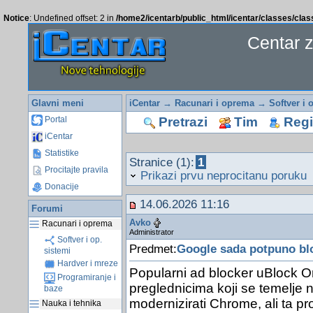
Notice
: Undefined offset: 2 in
/home2/icentarb/public_html/icentar/classes/cla
Centar 
Glavni meni
iCentar
→
Racunari i oprema
→
Softver i 
Pretrazi
Tim
Regis
Portal
iCentar
Statistike
Stranice (1):
1
Procitajte pravila
Prikazi prvu neprocitanu poruku
Donacije
14.06.2026 11:16
Forumi
Avko
Racunari i oprema
Administrator
Softver i op.
Predmet:
Google sada potpuno blo
sistemi
Hardver i mreze
Popularni ad blocker uBlock Ori
Programiranje i
preglednicima koji se temelje
baze
modernizirati Chrome, ali ta pr
Nauka i tehnika