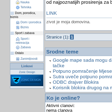
od najpoznatijih prosirenja za 
Nauka
Tehnika
LINK
Dom, porodica,
biznis
zivot je moja domovina.
Dom i porodica
Biznis
Sport i zabava
Stranice (1):
1
Sport i
rekreacija
Zabava
Srodne teme
Ostalo
Zanimljivosti
Google mape sada mogu da 
tačke
Linkovi
Potpuno pomračenje Mjese
Zonic Design
Sutra uveče potpuno pomr
ODBC drajver Blokira
Korisnik blokira drugog na 
Ko je online?
Aktivni clanovi:
nema clanova