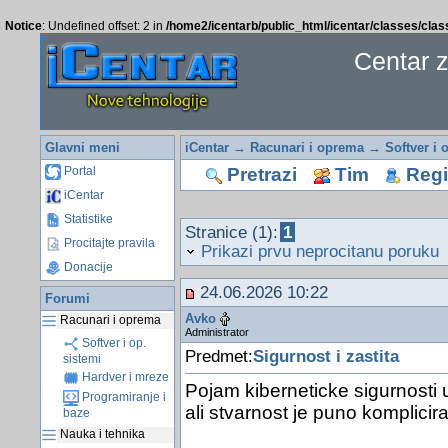
Notice
: Undefined offset: 2 in
/home2/icentarb/public_html/icentar/classes/cla
Centar 
Glavni meni
iCentar
→
Racunari i oprema
→
Softver i 
Pretrazi
Tim
Regis
Portal
iCentar
Statistike
Stranice (1):
1
Procitajte pravila
Prikazi prvu neprocitanu poruku
Donacije
24.06.2026 10:22
Forumi
Avko
Racunari i oprema
Administrator
Softver i op.
Predmet:
Sigurnost i zastita
sistemi
Hardver i mreze
Pojam kiberneticke sigurnosti 
Programiranje i
ali stvarnost je puno komplicira
baze
Nauka i tehnika