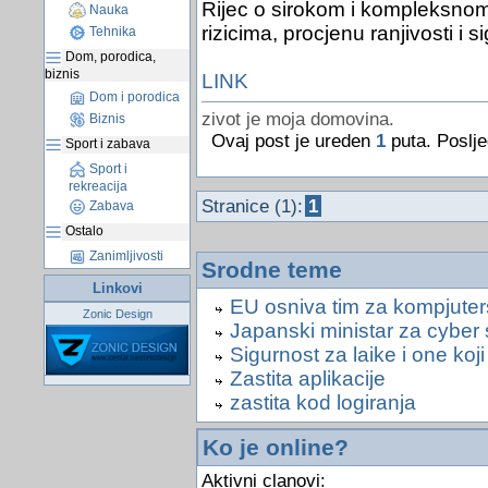
Rijec o sirokom i kompleksnom 
Nauka
rizicima, procjenu ranjivosti i 
Tehnika
Dom, porodica,
biznis
LINK
Dom i porodica
zivot je moja domovina.
Biznis
Ovaj post je ureden
1
puta. Poslje
Sport i zabava
Sport i
rekreacija
Stranice (1):
1
Zabava
Ostalo
Zanimljivosti
Srodne teme
Linkovi
EU osniva tim za kompjuter
Zonic Design
Japanski ministar za cyber 
Sigurnost za laike i one koj
Zastita aplikacije
zastita kod logiranja
Ko je online?
Aktivni clanovi: