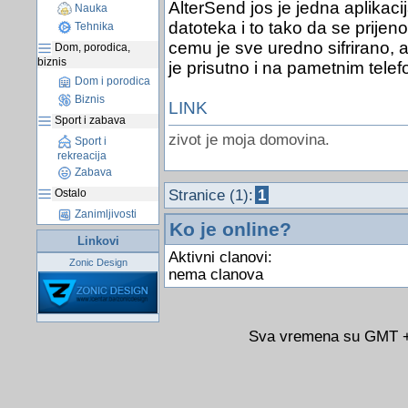
AlterSend jos je jedna aplikacij
Nauka
datoteka i to tako da se prijen
Tehnika
cemu je sve uredno sifrirano, a
Dom, porodica,
biznis
je prisutno i na pametnim tele
Dom i porodica
Biznis
LINK
Sport i zabava
zivot je moja domovina.
Sport i
rekreacija
Zabava
Ostalo
Stranice (1):
1
Zanimljivosti
Ko je online?
Linkovi
Aktivni clanovi:
Zonic Design
nema clanova
Sva vremena su GMT +0