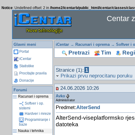
Notice
: Undefined offset: 2 in
/home2/icentarb/public_html/icentar/classes/cla
Centar 
Glavni meni
iCentar
→
Racunari i oprema
→
Softver i 
Pretrazi
Tim
Regis
Portal
iCentar
Statistike
Stranice (1):
1
Procitajte pravila
Prikazi prvu neprocitanu poruku
Donacije
24.06.2026 10:26
Forumi
Avko
Racunari i oprema
Administrator
Softver i op.
Predmet:
AlterSend
sistemi
Hardver i mreze
AlterSend-viseplatformsko rje
Programiranje i
datoteka
baze
Nauka i tehnika