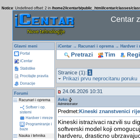
Notice
: Undefined offset: 2 in
/home2/icentarb/public_html/icentar/classes/cla
Centar 
Glavni meni
iCentar
→
Racunari i oprema
→
Hardver i
Pretrazi
Tim
Regis
Portal
iCentar
Statistike
Stranice (1):
1
Procitajte pravila
Prikazi prvu neprocitanu poruku
Donacije
24.06.2026 10:31
Forumi
Avko
Racunari i oprema
Administrator
Softver i op.
Predmet:
Kineski znanstvenici rij
sistemi
Hardver i mreze
Kineski istrazivaci razvili su d
Programiranje i
softverski model koji omogucuj
baze
hardveru, drasticno ubrzavajuci
Nauka i tehnika