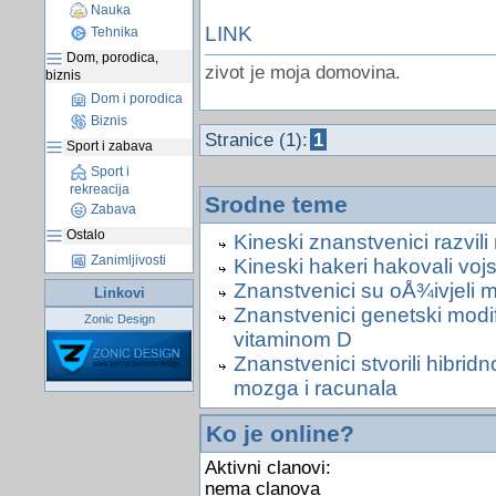
Nauka
LINK
Tehnika
Dom, porodica,
zivot je moja domovina.
biznis
Dom i porodica
Biznis
Stranice (1):
1
Sport i zabava
Sport i
rekreacija
Srodne teme
Zabava
Ostalo
Kineski znanstvenici razvili
Zanimljivosti
Kineski hakeri hakovali vo
Znanstvenici su oÅ¾ivjeli m
Linkovi
Znanstvenici genetski modific
Zonic Design
vitaminom D
Znanstvenici stvorili hibrid
mozga i racunala
Ko je online?
Aktivni clanovi:
nema clanova