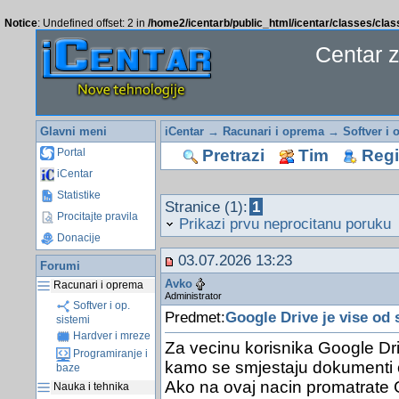
Notice
: Undefined offset: 2 in
/home2/icentarb/public_html/icentar/classes/cla
Centar 
Glavni meni
iCentar
→
Racunari i oprema
→
Softver i 
Pretrazi
Tim
Regis
Portal
iCentar
Statistike
Stranice (1):
1
Procitajte pravila
Prikazi prvu neprocitanu poruku
Donacije
03.07.2026 13:23
Forumi
Avko
Racunari i oprema
Administrator
Softver i op.
Predmet:
Google Drive je vise od
sistemi
Hardver i mreze
Za vecinu korisnika Google Dr
Programiranje i
kamo se smjestaju dokumenti od
baze
Ako na ovaj nacin promatrate 
Nauka i tehnika