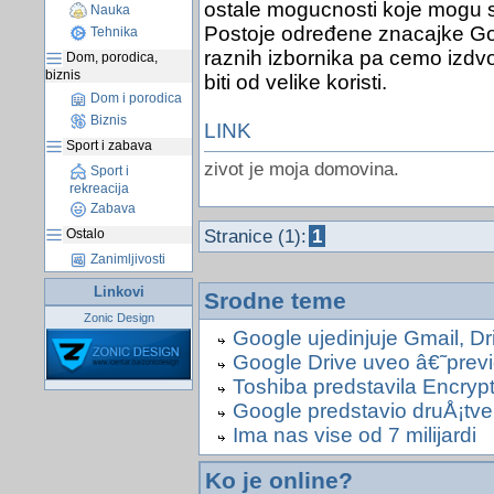
ostale mogucnosti koje mogu 
Nauka
Postoje određene znacajke Goo
Tehnika
raznih izbornika pa cemo izdvo
Dom, porodica,
biznis
biti od velike koristi.
Dom i porodica
Biznis
LINK
Sport i zabava
zivot je moja domovina.
Sport i
rekreacija
Zabava
Ostalo
Stranice (1):
1
Zanimljivosti
Linkovi
Srodne teme
Zonic Design
Google ujedinjuje Gmail, Dr
Google Drive uveo â€˜pre
Toshiba predstavila Encryp
Google predstavio druÅ¡t
Ima nas vise od 7 milijardi
Ko je online?