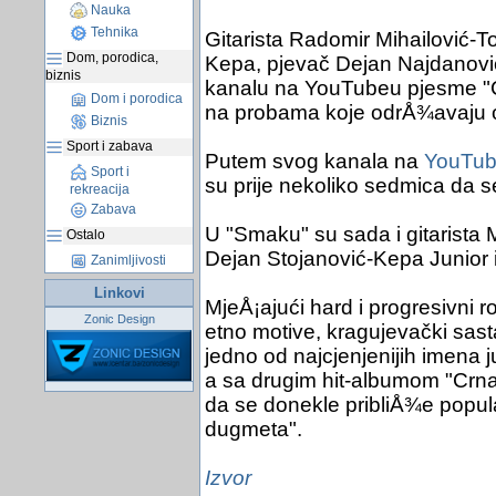
Nauka
Tehnika
Gitarista Radomir Mihailović-T
Dom, porodica,
Kepa, pjevač Dejan Najdanović-
biznis
kanalu na YouTubeu pjesme "Cig
Dom i porodica
na probama koje odrÅ¾avaju od 
Biznis
Sport i zabava
Putem svog kanala na
YouTu
Sport i
su prije nekoliko sedmica da s
rekreacija
Zabava
U "Smaku" su sada i gitarista M
Ostalo
Dejan Stojanović-Kepa Junior i
Zanimljivosti
Linkovi
MjeÅ¡ajući hard i progresivni 
Zonic Design
etno motive, kragujevački sas
jedno od najcjenjenijih imena
a sa drugim hit-albumom "Crna 
da se donekle pribliÅ¾e popul
dugmeta".
Izvor