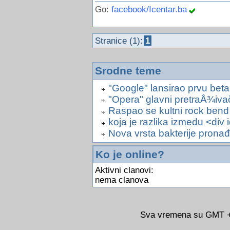
Go:
facebook/Icentar.ba
Stranice (1):
1
Srodne teme
"Google" lansirao prvu beta
"Opera" glavni pretraÅ¾ivač
Raspao se kultni rock ben
koja je razlika izmedu <div 
Nova vrsta bakterije pronađ
Ko je online?
Aktivni clanovi:
nema clanova
Sva vremena su GMT +0