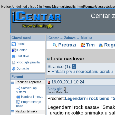
Notice
: Undefined offset: 2 in
/home2/icentarb/public_html/icentar/classes/cla
Centar 
Glavni meni
iCentar
→
Zabava
→
Muzika
Pretrazi
Tim
Regis
Portal
iCentar
Statistike
Lista naslova:
Procitajte pravila
Stranice (1):
1
Donacije
Prikazi prvu neprocitanu poruku
Forumi
16.03.2011 10:24
Racunari i oprema
Softver i op.
funky girl
sistemi
Super Moderator
Hardver i mreze
Predmet:
Legendarni rock bend "
Programiranje i
baze
Legendarni rock sastav "Smak
Nauka i tehnika
i uradio nekoliko snimaka u sal