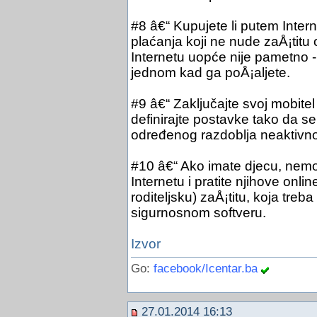
#8 â€“ Kupujete li putem Intern
plaćanja koji ne nude zaÅ¡titu 
Internetu uopće nije pametno -
jednom kad ga poÅ¡aljete.
#9 â€“ Zaključajte svoj mobitel
definirajte postavke tako da 
određenog razdoblja neaktivno
#10 â€“ Ako imate djecu, nemojt
Internetu i pratite njihove onlin
roditeljsku) zaÅ¡titu, koja treb
sigurnosnom softveru.
Izvor
Go:
facebook/Icentar.ba
27.01.2014 16:13