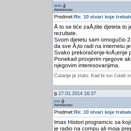
arax
Administrator
Predmet:
Re: 10 stvari koje trebat
Å to se tiće zaÅ¡tite djeteta to 
rezultate.
Svom djetetu sam omogučio 24
da sve Å¡to radi na internetu 
Svako prekoračenje-krÅ¡enje pr
Ponekad provjerim njegove akt
njegovim interesovanjima.
Ćutanje je zlato. Kad bi svi ćutali s
27.01.2014 16:37
zxz
Administrator
Predmet:
Re: 10 stvari koje trebat
Imas Histori programcic sa koj
je radio na compu ali moja pr