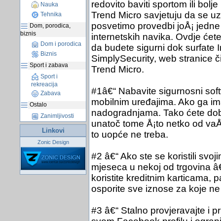
redovito baviti sportom ili bolje
Nauka
Trend Micro savjetuju da se 
Tehnika
posvetimo provedbi joÅ¡ jedne
Dom, porodica,
biznis
internetskih navika. Ovdje ćet
Dom i porodica
da budete sigurni dok surfate 
Biznis
SimplySecurity, web stranice či
Sport i zabava
Trend Micro.
Sport i
rekreacija
#1â€“ Nabavite sigurnosni sof
Zabava
mobilnim uređajima. Ako ga im
Ostalo
nadogradnjama. Tako ćete dobit
Zanimljivosti
unatoč tome Å¡to netko od va
Linkovi
to uopće ne treba.
Zonic Design
#2 â€“ Ako ste se koristili svo
mjeseca u nekoj od trgovina â
koristite kreditnim karticama, 
osporite sve iznose za koje ne
#3 â€“ Stalno provjeravajte i 