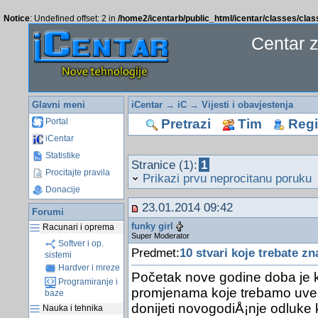
Notice
: Undefined offset: 2 in
/home2/icentarb/public_html/icentar/classes/cla
Centar 
Glavni meni
iCentar
→
iC
→
Vijesti i obavjestenja
Pretrazi
Tim
Regis
Portal
iCentar
Statistike
Stranice (1):
1
Procitajte pravila
Prikazi prvu neprocitanu poruku
Donacije
23.01.2014 09:42
Forumi
funky girl
Racunari i oprema
Super Moderator
Softver i op.
Predmet:
10 stvari koje trebate zn
sistemi
Hardver i mreze
Početak nove godine doba je k
Programiranje i
promjenama koje trebamo uves
baze
donijeti novogodiÅ¡nje odluke
Nauka i tehnika