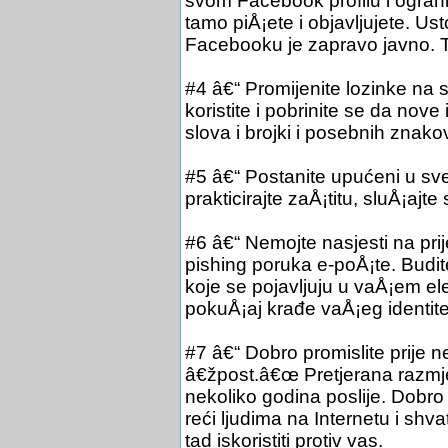
svom Facebook profilu i ograniči
tamo piÅ¡ete i objavljujete. Us
Facebooku je zapravo javno. 
#4 â€“ Promijenite lozinke na 
koristite i pobrinite se da nove
slova i brojki i posebnih znako
#5 â€“ Postanite upućeni u sve 
prakticirajte zaÅ¡titu, sluÅ¡ajte 
#6 â€“ Nemojte nasjesti na prij
pishing poruka e-poÅ¡te. Budit
koje se pojavljuju u vaÅ¡em el
pokuÅ¡aj krađe vaÅ¡eg identite
#7 â€“ Dobro promislite prije n
â€žpost.â€œ Pretjerana razmje
nekoliko godina poslije. Dobro j
reći ljudima na Internetu i shv
tad iskoristiti protiv vas.